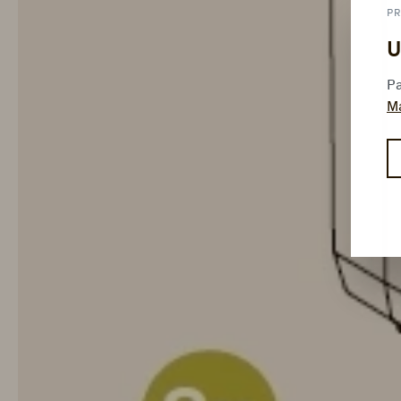
PR
U
Pa
M