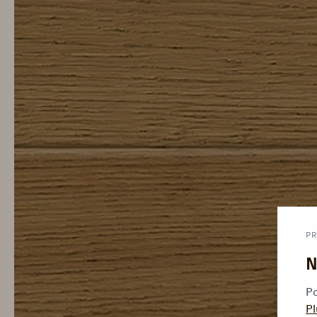
PR
N
Po
Pl