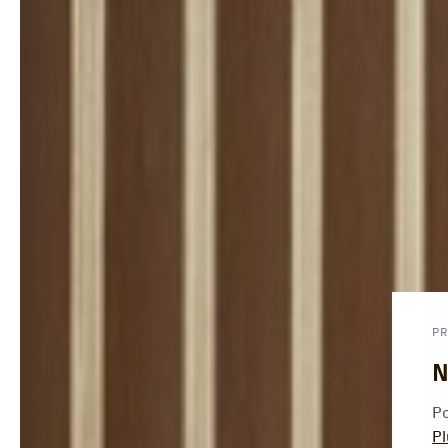
PR
N
Po
Pl