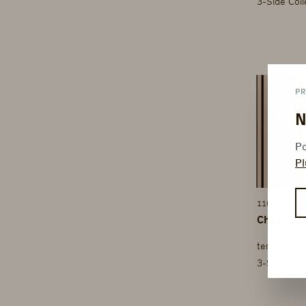
3-Side Col
PR
N
Po
Pl
1101321301
Chêne Mol
3-Side Col