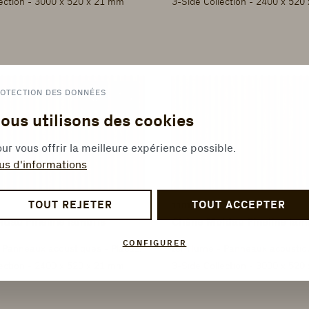
lection - 3000 x 520 x 21 mm
3-Side Collection - 2400 x 520
OTECTION DES DONNÉES
ous utilisons des cookies
ur vous offrir la meilleure expérience possible.
us d'informations
TOUT REJETER
TOUT ACCEPTER
1101321401
dau Fineline lambris
Chêne Moldau Fineline lam
CONFIGURER
ter Hürne - Panneaux acoustiques - Placage
lection - 2400 x 520 x 21 mm
3-Side Collection - 3000 x 520