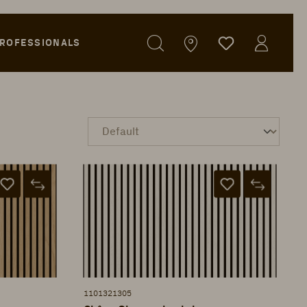
ROFESSIONALS
1101321305