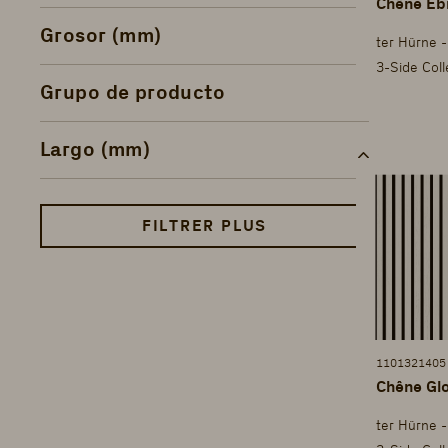
Chêne Ebr
Grosor (mm)
3-Side Col
Grupo de producto
Largo (mm)
FILTRER PLUS
1101321405
Chêne Gl