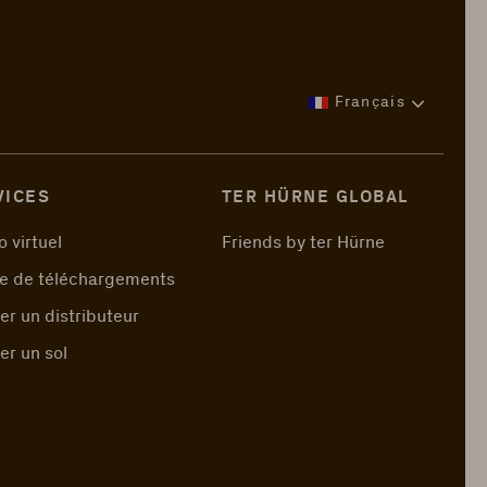
Français
VICES
TER HÜRNE GLOBAL
o virtuel
Friends by ter Hürne
e de téléchargements
er un distributeur
er un sol