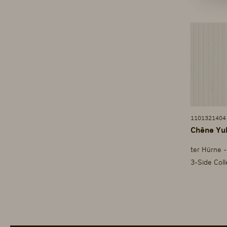
1101321404
Chêne Yuk
3-Side Col