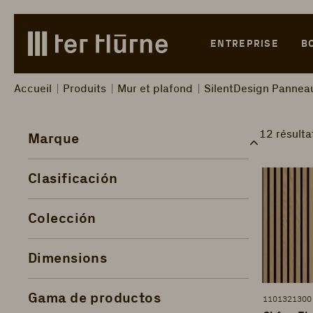
Skip to main content
Skip to search
Skip to main navigation
ENTREPRISE
B
Accueil
Produits
Mur et plafond
SilentDesign Pannea
12 résulta
Marque
Clasificación
Colección
Dimensions
Gama de productos
1101321300