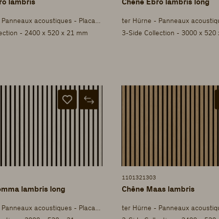
o lambris
Chêne Ebro lambris long
ter Hürne - Panneaux acoustiques - Placage
lection - 2400 x 520 x 21 mm
3-Side Collection - 3000 x 520
1101321303
omma lambris long
Chêne Maas lambris
ter Hürne - Panneaux acoustiques - Placage