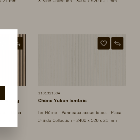
 x 21 mm
3-Side Collection - 3000 x 520 x 21 mm
1101321304
bris long
Chêne Yukon lambris
ter Hürne - Panneaux acoustiques - Placage
ter Hürne - Panneaux acoustiques - Placage
 x 21 mm
3-Side Collection - 2400 x 520 x 21 mm