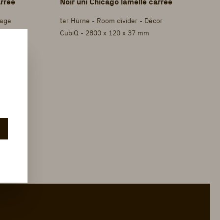
rrée
Noir uni Chicago lamelle carrée
cage
ter Hürne - Room divider - Décor
CubiQ - 2800 x 120 x 37 mm