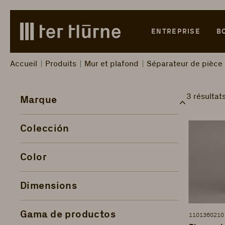
Skip to main content
Skip to search
Skip to main navigation
ENTREPRISE
B
Accueil
Produits
Mur et plafond
Séparateur de pièce 
3 résultat
Marque
Colección
Color
Dimensions
Gama de productos
1101360210