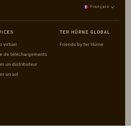
Français
VICES
TER HÜRNE GLOBAL
o virtuel
Friends by ter Hürne
e de téléchargements
er un distributeur
er un sol