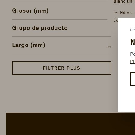
Blanc uni
Grosor (mm)
ter Hürne -
CubiQ - 28
Grupo de producto
PR
N
Largo (mm)
Po
Pl
FILTRER PLUS