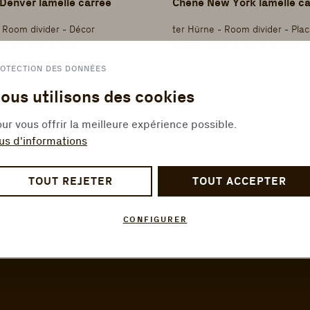
 Denver lamelle carrée
Chêne New York lamelle ca
 Room divider - Décor
ter Hürne - Room divider - Pla
00 x 120 x 37 mm
CubiQ - 2800 x 120 x 37 mm
OTECTION DES DONNÉES
ous utilisons des cookies
ur vous offrir la meilleure expérience possible.
us d'informations
TOUT REJETER
TOUT ACCEPTER
CONFIGURER