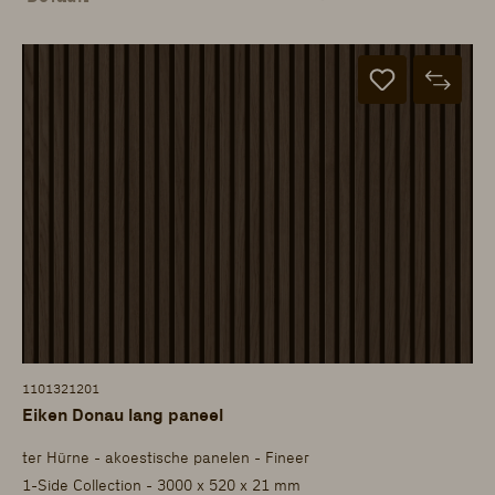
1101321201
Eiken Donau lang paneel
ter Hürne - akoestische panelen - Fineer
1-Side Collection - 3000 x 520 x 21 mm