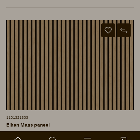
1101321303
Eiken Maas paneel
ter Hürne - akoestische panelen - Fineer