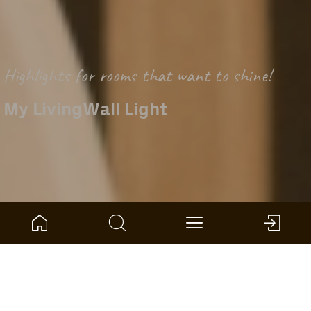
Highlights for rooms that want to shine!
My LivingWall Light
Home
Product Compass
Muur en plafond
SilentDesign LivingWall
Light