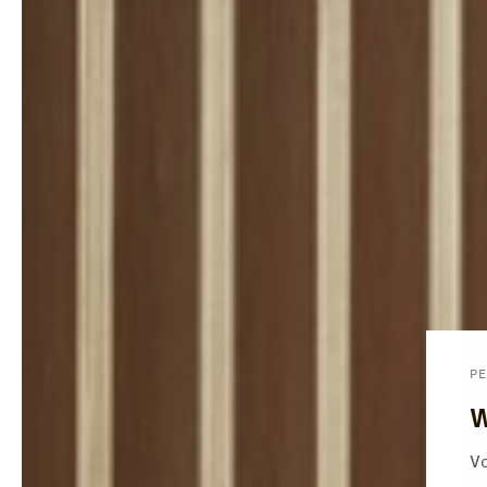
PE
W
Vo