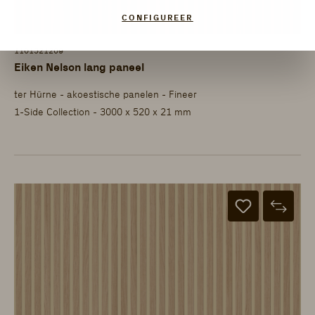
CONFIGUREER
1101321209
Eiken Nelson lang paneel
ter Hürne - akoestische panelen - Fineer
1-Side Collection - 3000 x 520 x 21 mm