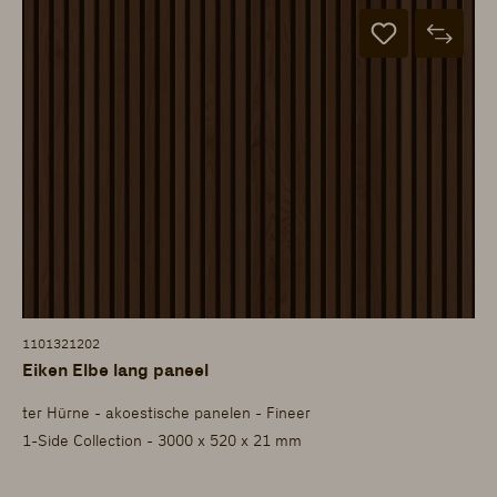
1101321202
Eiken Elbe lang paneel
ter Hürne - akoestische panelen - Fineer
1-Side Collection - 3000 x 520 x 21 mm