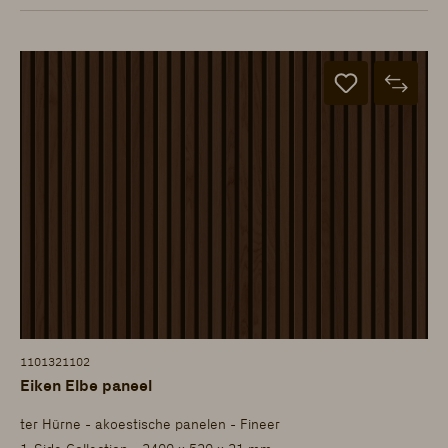
1101321102
Eiken Elbe paneel
ter Hürne - akoestische panelen - Fineer