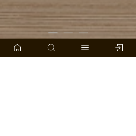
NÚMERO DE ARTÍCULO:
1101250221
Abeto Polaris tabla de gran formato
ter Hürne - Avatara Design Floor - Perform
Dimensiones: 1800 x 246 x 6 mm (L x An x Al)
por unidad: 2.657 *
BUSCAR DISTRIBUIDOR
COMPARAR
CALCULADORA DE SUPERFICIE