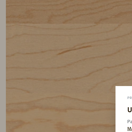
PR
U
Pa
M