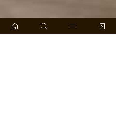
Inicio
Brújula del producto
Pared y techo
SilentDesign Paneles acústicos
Smart properties
Simplemente inteligente
Esta moderna solución acústica reduce el eco y el
ruido de fondo gracias al diseño funcional y
estético del producto, lo que permite disfrutar de
un ambiente más relajado y tranquilo tanto en el
hogar como en el trabajo.