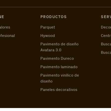
NE
PRODUCTOS
SER
alores
Parquet
Decor
ofesional
Hywood
Centr
Pavimento de diseño
Busca
Avatara 3.0
Busc
Pavimento Dureco
Pavimento laminado
Pavimento vinílico de
diseño
Paneles decorativos