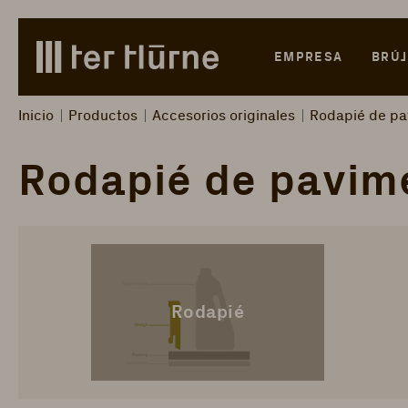
Skip to main content
Skip to search
Skip to main navigation
EMPRESA
BRÚJ
Inicio
Productos
Accesorios originales
Rodapié de pa
Rodapié de pavim
Rodapié