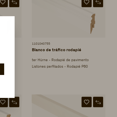
1101040755
Blanco de tráfico rodapié
nto
ter Hürne - Rodapié de pavimento
0
Listones perfilados - Rodapié P60