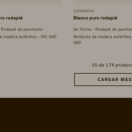
1101040714
ro rodapié
Blanco puro rodapié
- Rodapié de pavimento
ter Hürne - Rodapié de pavime
e madera auténtica - SKL G40
Molduras de madera auténtica
G80
15
de 174 produc
CARGAR MÁS