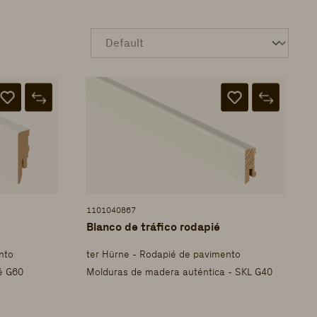
1101040867
Blanco de tráfico rodapié
nto
ter Hürne - Rodapié de pavimento
é G60
Molduras de madera auténtica - SKL G40