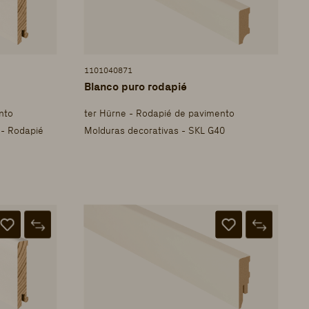
1101040871
Blanco puro rodapié
nto
ter Hürne - Rodapié de pavimento
 - Rodapié
Molduras decorativas - SKL G40