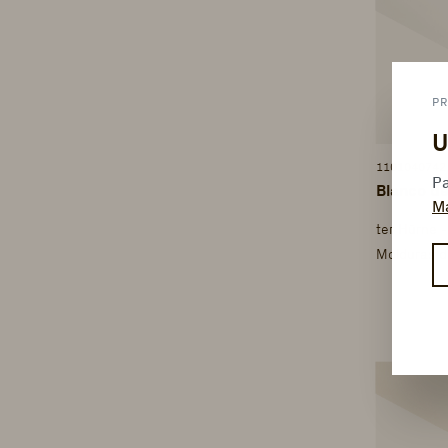
PR
U
1101040742
Pa
Blanco de
M
ter Hürne 
Molduras d