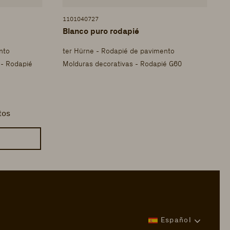
1101040727
Blanco puro rodapié
nto
ter Hürne - Rodapié de pavimento
 - Rodapié
Molduras decorativas - Rodapié G60
tos
Español