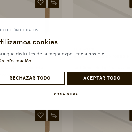
OTECCIÓN DE DATOS
tilizamos cookies
1101040870
ra que disfrutes de la mejor experiencia posible.
 tráfico rodapié
Blanco de tráfico rodapié
ás información
- Rodapié de pavimento
ter Hürne - Rodapié de pavime
ecorativas - Rodapié G80
Molduras decorativas - SKL G4
RECHAZAR TODO
ACEPTAR TODO
CONFIGURE