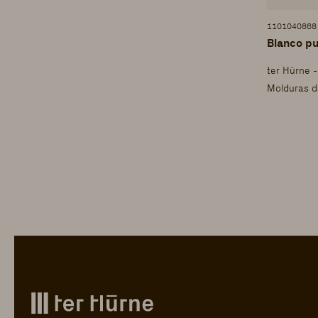
1101040868
Blanco pu
ter Hürne 
Molduras d