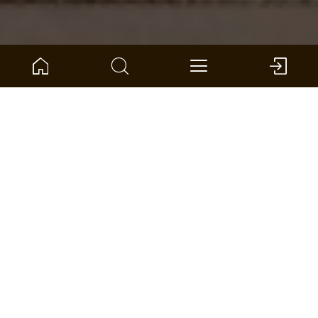
Inicio
Brújula del producto
Pared y techo
SilentDesign Paneles acústicos
El sonido se une a la belleza
Con una artesanía basada en 65 años de
experiencia, no solo hemos creado un producto,
sino una declaración.
Tanto en el recibidor, el salón y el dormitorio