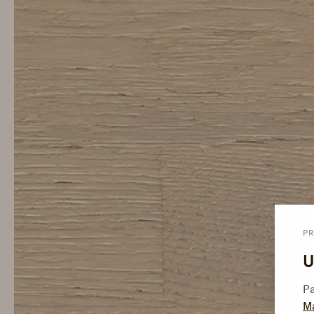
PR
U
Pa
M