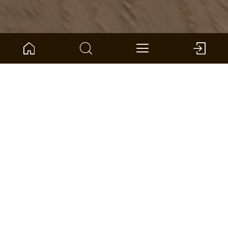
NÚMERO DE ARTÍCULO:
1101312526
Roble Usedom espiga
ter Hürne - Parquet - Tailored Parquet
Dimensiones: 1082 x 162 x 12 mm (L x An x Al)
por unidad: 1.402 *
BUSCAR DISTRIBUIDOR
COMPARAR
CALCULADORA DE SUPERFICIE
ADD TO WISHLIST