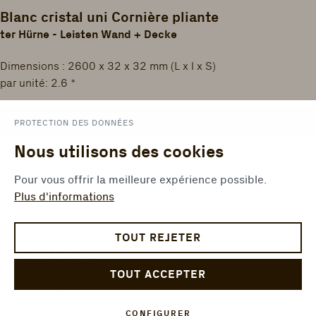
Blanc cristal uni Cornière pliante
ter Hürne - Leisten Wand + Decke
Dimensions : 2600 x 32 x 32 mm (L x l x S)
par unité: 2.6 *
TROUVER UN DISTRIBUTEUR
PROTECTION DES DONNÉES
Nous utilisons des cookies
ADD TO WISHLIST
COMPARER
CALCULER LA SURFACE
Pour vous offrir la meilleure expérience possible.
Plus d'informations
TOUT REJETER
INFORMATIONS
TOUT ACCEPTER
PROPRIÉTÉS
CONFIGURER