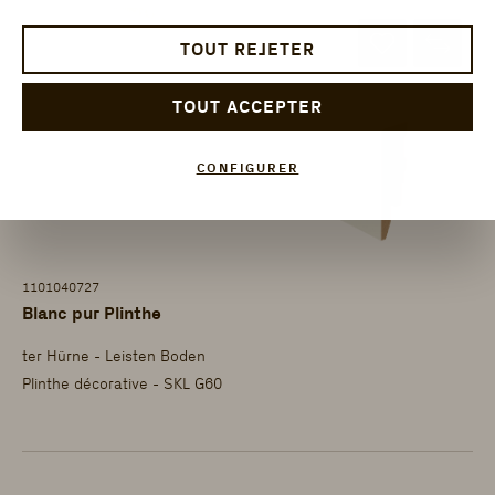
TOUT REJETER
TOUT ACCEPTER
CONFIGURER
1101040727
Blanc pur Plinthe
ter Hürne - Leisten Boden
Plinthe décorative - SKL G60