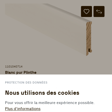
1101040714
Blanc pur Plinthe
ter Hürne - Leisten Boden
PROTECTION DES DONNÉES
Plinthe en bois véritable - SKL G80
Nous utilisons des cookies
Pour vous offrir la meilleure expérience possible.
Plus d'informations