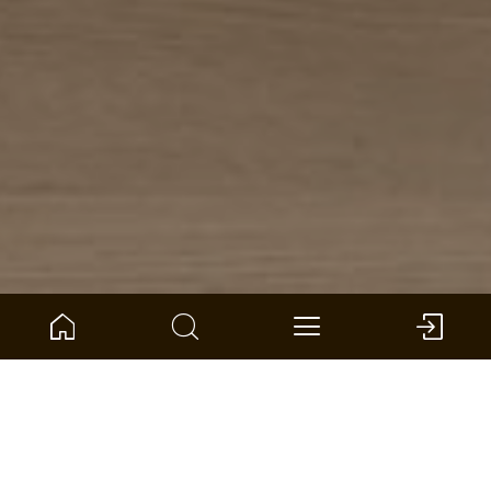
Accueil
Boussole des produits
Mur et plafond
Panneaux UniqueDesign
Healthy living