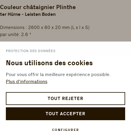
Couleur châtaignier Plinthe
ter Hürne - Leisten Boden
Dimensions : 2600 x 60 x 20 mm (L x l x S)
par unité: 2.6 *
TROUVER UN DISTRIBUTEUR
PROTECTION DES DONNÉES
Nous utilisons des cookies
ADD TO WISHLIST
COMPARER
CALCULER LA SURFACE
Pour vous offrir la meilleure expérience possible.
Plus d'informations
TOUT REJETER
INFORMATIONS
TOUT ACCEPTER
PROPRIÉTÉS
CONFIGURER