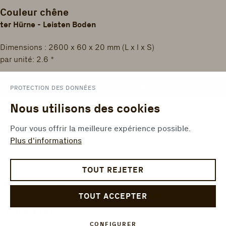
Couleur chêne
ter Hürne - Leisten Boden
Dimensions : 2600 x 60 x 20 mm (L x l x S)
par unité: 2.6 *
TROUVER UN DISTRIBUTEUR
PROTECTION DES DONNÉES
Nous utilisons des cookies
ADD TO WISHLIST
COMPARER
CALCULER LA SURFACE
Pour vous offrir la meilleure expérience possible.
Plus d'informations
TOUT REJETER
INFORMATIONS
TOUT ACCEPTER
PROPRIÉTÉS
CONFIGURER