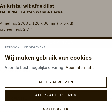
As kristal wit afdeklijst
ter Hürne - Leisten Wand + Decke
Afmeting: 2700 x 120 x 30 mm (l x b x d)
pro eenheid: 2.7 *
DEALER VINDEN
PERSOONLIJKE GEGEVENS
Wij maken gebruik van cookies
VERGELIJKEN
OPPERVLAKTECALCULATOR
Voor de best mogelijke ervaring.
Meer informatie
ADD TO WISHLIST
ALLES AFWIJZEN
ALLES ACCEPTEREN
INFORMATIE
CONFIGUREER