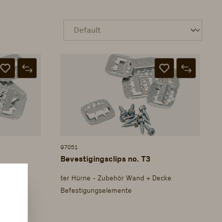
97051
Bevestigingsclips no. T3
ecke
ter Hürne - Zubehör Wand + Decke
Befestigungselemente