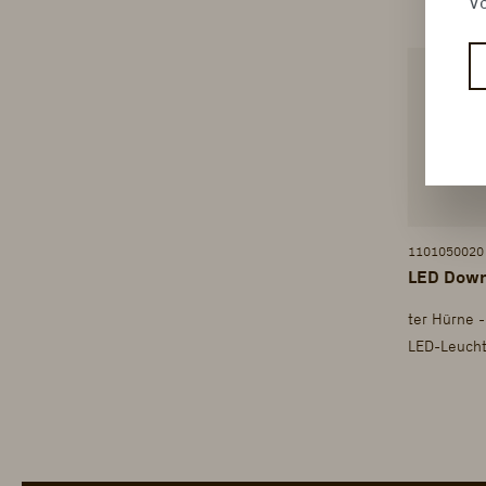
Vo
1101050020
LED Downl
ter Hürne 
LED-Leuch