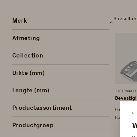
6 resultat
Merk
Afmeting
Collection
Dikte (mm)
Lengte (mm)
1101060311
Bevestigi
Productassortiment
ter Hürne 
PE
Befestigun
W
Productgroep