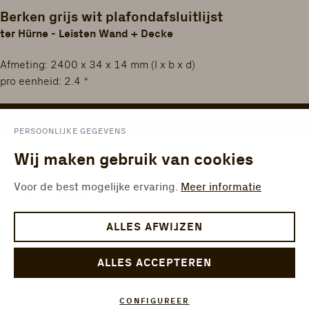
Berken grijs wit plafondafsluitlijst
ter Hürne - Leisten Wand + Decke
Afmeting: 2400 x 34 x 14 mm (l x b x d)
pro eenheid: 2.4 *
DEALER VINDEN
PERSOONLIJKE GEGEVENS
Wij maken gebruik van cookies
VERGELIJKEN
OPPERVLAKTECALCULATOR
Voor de best mogelijke ervaring.
Meer informatie
ADD TO WISHLIST
ALLES AFWIJZEN
ALLES ACCEPTEREN
INFORMATIE
CONFIGUREER