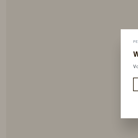
PE
W
Vo