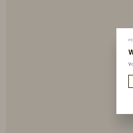
PE
W
Vo