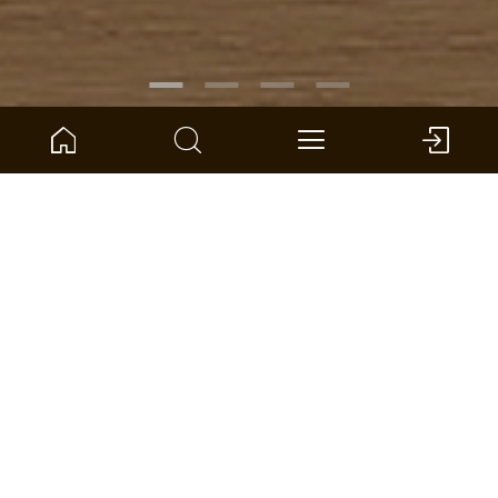
ARTIKELNUMMER:
1101312647
Eiken La Ponche landhuisdeel
ter Hürne - Parket - Naturholz Parquet
Afmeting: 2390 x 200 x 14 mm (l x b x d)
pro eenheid: 3.346 *
DEALER VINDEN
VERGELIJKEN
OPPERVLAKTECALCULATOR