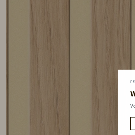
PE
W
Vo