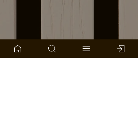
ARTIKELNUMMER:
1101340202
Eilin Large
ter Hürne - Zubehör Wand + Decke
Large
Small
Afmeting: 270 x 100 x 55 mm (l x b x d)
pro eenheid: 1 *
DEALER VINDEN