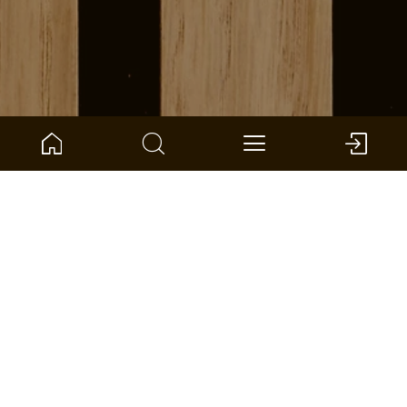
ARTIKELNUMMER:
1101340200
Haakon Large
ter Hürne - Zubehör Wand + Decke
Large
Small
Afmeting: 270 x 100 x 55 mm (l x b x d)
pro eenheid: 1 *
DEALER VINDEN