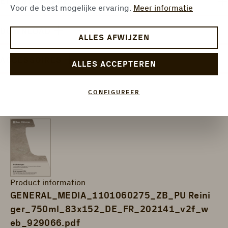
EIGENSCHAPPEN
Voor de best mogelijke ervaring.
Meer informatie
DOWNLOAD
ALLES AFWIJZEN
ACCESSOIRES
ALLES ACCEPTEREN
CONFIGUREER
Product information
GENERAL_MEDIA_1101060275_ZB_PU Reini
ger_750ml_83x152_DE_FR_202141_v2f_w
eb_929066.pdf