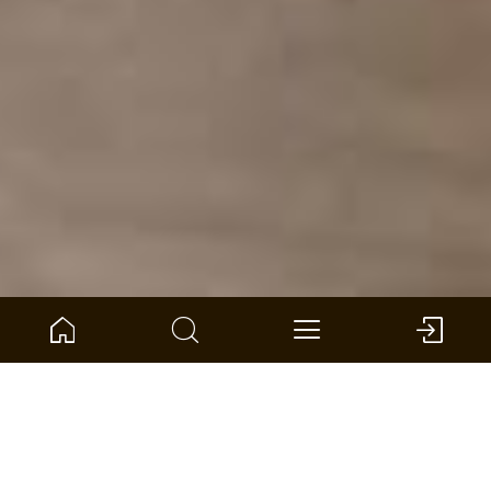
Accueil
Boussole des produits
Mur et plafond
SilentDesign Panneaux acoustiques
Smart properties