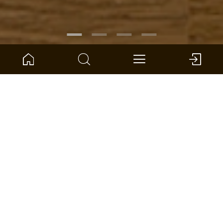
RÉFÉRENCE :
1101312610
Chêne Amalfi 3 frises
ter Hürne - Parquet contrecollé - Naturholz Parquet
Dimensions : 2390 x 200 x 14 mm (L x l x S)
par unité: 3.346 *
TROUVER UN DISTRIBUTEUR
ADD TO WISHLIST
COMPARER
CALCULER LA SURFACE