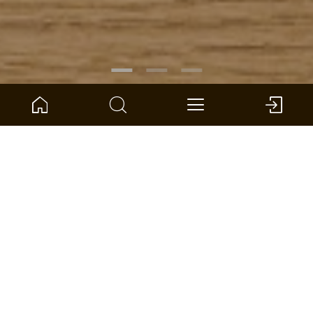
RÉFÉRENCE :
1101250216
Chêne Artemis lame longue
ter Hürne - Avatara Design Floor - Perform
Dimensions : 1800 x 246 x 6 mm (L x l x S)
par unité: 2.657 *
TROUVER UN DISTRIBUTEUR