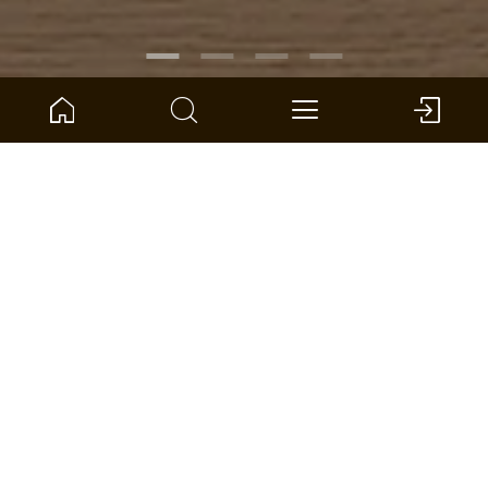
RÉFÉRENCE :
1101312628
Chêne Blankenese lame large
ter Hürne - Parquet contrecollé - Naturholz Parquet
Dimensions : 2390 x 200 x 14 mm (L x l x S)
par unité: 3.346 *
TROUVER UN DISTRIBUTEUR
ADD TO WISHLIST
COMPARER
CALCULER LA SURFACE