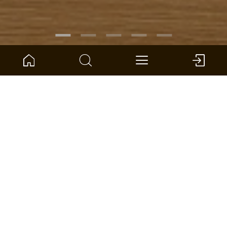
RÉFÉRENCE :
1101312635
Chêne Brixton lame large
ter Hürne - Parquet contrecollé - Naturholz Parquet
Dimensions : 2390 x 200 x 14 mm (L x l x S)
par unité: 3.346 *
TROUVER UN DISTRIBUTEUR
ADD TO WISHLIST
COMPARER
CALCULER LA SURFACE