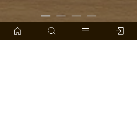
RÉFÉRENCE :
1101312642
Chêne Capitole lame large
ter Hürne - Parquet contrecollé - Naturholz Parquet
Dimensions : 2390 x 200 x 14 mm (L x l x S)
par unité: 3.346 *
TROUVER UN DISTRIBUTEUR
ADD TO WISHLIST
COMPARER
CALCULER LA SURFACE