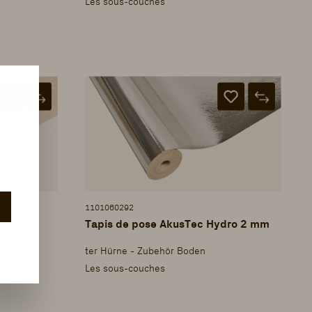
Les sous-couches
1101060292
 mm
Tapis de pose AkusTec Hydro 2 mm
ter Hürne - Zubehör Boden
Les sous-couches