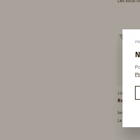
Les sous-c
PR
N
Po
Pl
1101060495
Rouleau 
ter Hürne 
Les sous-c