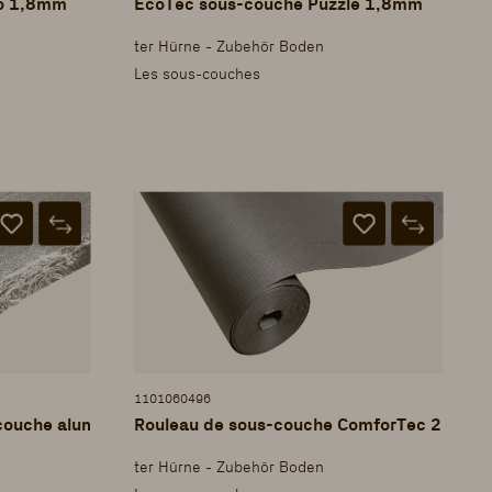
couche Hydro 1,8mm
EcoTec sous-couche Puzzle 1,8mm
ter Hürne - Zubehör Boden
Les sous-couches
1101060496
couche aluminium 2mm
Rouleau de sous-couche ComforTec 2mm
ter Hürne - Zubehör Boden