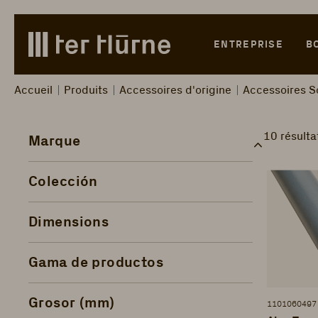
Skip to main content
Skip to search
Skip to main navigation
ENTREPRISE
B
Accueil
Produits
Accessoires d'origine
Accessoires S
10 résulta
Marque
Colección
Dimensions
Gama de productos
Grosor (mm)
1101060497