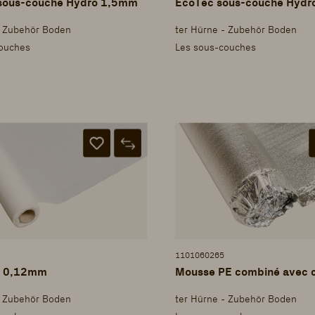
AkusTec sous-couche Hydro 1,5mm
EcoTec sous-
- Zubehör Boden
ter Hürne - Zubehör Boden
ouches
Les sous-couches
1101060265
PE 0,12mm
Mousse PE combiné avec 
- Zubehör Boden
ter Hürne - Zubehör Boden