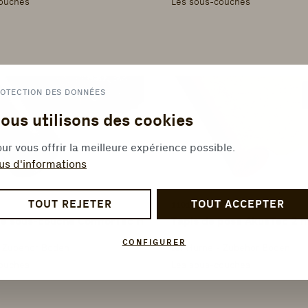
ouches
Les sous-couches
OTECTION DES DONNÉES
ous utilisons des cookies
ur vous offrir la meilleure expérience possible.
us d'informations
TOUT REJETER
TOUT ACCEPTER
1101060291
de sous-couche ComforTec Hydro 2mm
Tapis de pose AkusTec 2
CONFIGURER
- Zubehör Boden
ter Hürne - Zubehör Boden
ouches
Les sous-couches