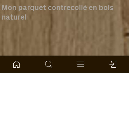
Mon parquet contrecollé en bois
naturel
Accueil
Boussole des produits
Parquet contrecollé
Aperçu
Le sol en bois véritable,
naturellement sain