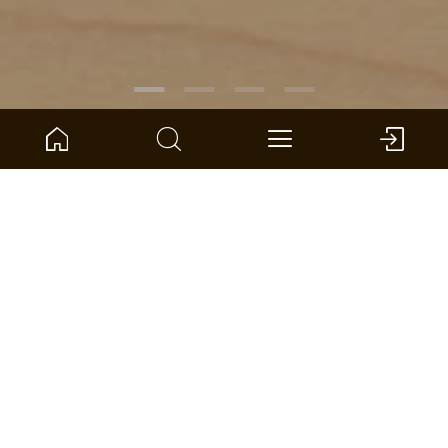
ARTIKELNUMMER:
1101010114
Canadees ahorn 3-strooks
ter Hürne - Parket
Afmeting: 2390 x 200 x 13 mm (l x b x d)
pro eenheid: 3.346 *
DEALER VINDEN
VERGELIJKEN
OPPERVLAKTECALCULATOR