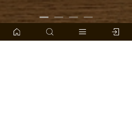
ARTIKELNUMMER:
1101312629
Eiken Antigone landhuisdeel
ter Hürne - Parket - Naturholz Parquet
Afmeting: 2390 x 200 x 14 mm (l x b x d)
pro eenheid: 3.346 *
DEALER VINDEN
VERGELIJKEN
OPPERVLAKTECALCULATOR
ADD TO WISHLIST