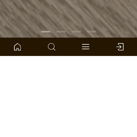
ARTIKELNUMMER:
1101021850
Eiken Atelier visgraat
ter Hürne - Laminaatvloer
Afmeting: 630 x 126 x 10 mm (l x b x d)
pro eenheid: 0.714 *
DEALER VINDEN
VERGELIJKEN
OPPERVLAKTECALCULATOR