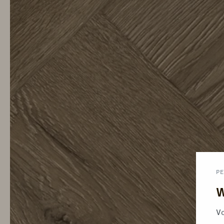
PE
W
Vo