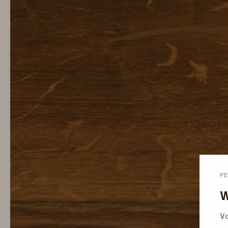
PE
W
Vo