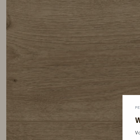
PE
W
Vo