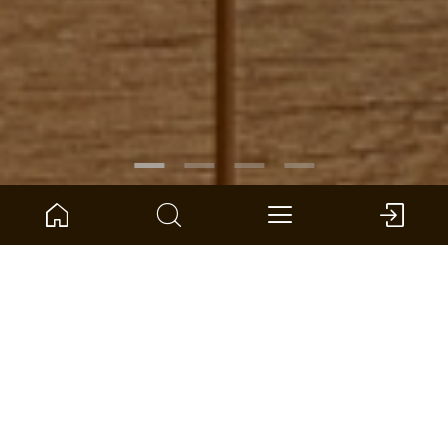
ARTIKELNUMMER:
1101021840
Eiken Texas Diner landhuisdeel
ter Hürne - Laminaatvloer
Afmeting: 1288 x 195 x 8 mm (l x b x d)
pro eenheid: 2.26 *
DEALER VINDEN