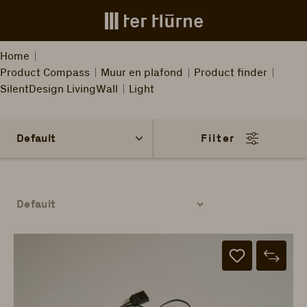
Skip to main content
Home
Product Compass
Muur en plafond
Product finder
SilentDesign LivingWall
Light
Filter