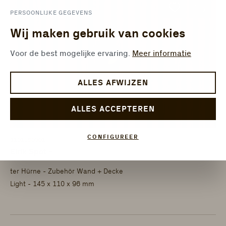
PERSOONLIJKE GEGEVENS
Wij maken gebruik van cookies
Voor de best mogelijke ervaring.
Meer informatie
ALLES AFWIJZEN
ALLES ACCEPTEREN
CONFIGUREER
1101350001
Eirik Spot -
ter Hürne - Zubehör Wand + Decke
Light - 145 x 110 x 96 mm