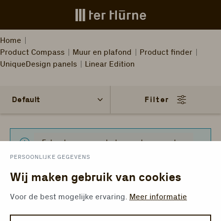
Skip to main content
Home
Product Compass
Muur en plafond
Product finder
UniqueDesign panels
Linear Edition
Filter
Er konden geen producten worden gevonden.
PERSOONLIJKE GEGEVENS
Wij maken gebruik van cookies
Voor de best mogelijke ervaring.
Meer informatie
Nederlands