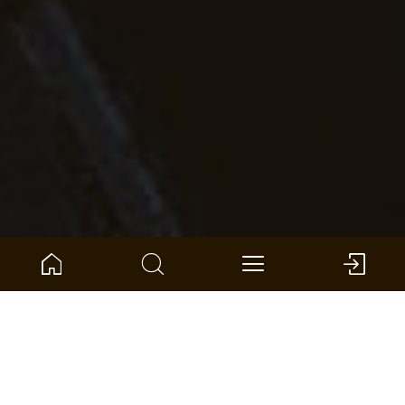
Home
Product Compass
Parket
Naturholz Parkett
NATURHOLZ PARKETT
Design Collections