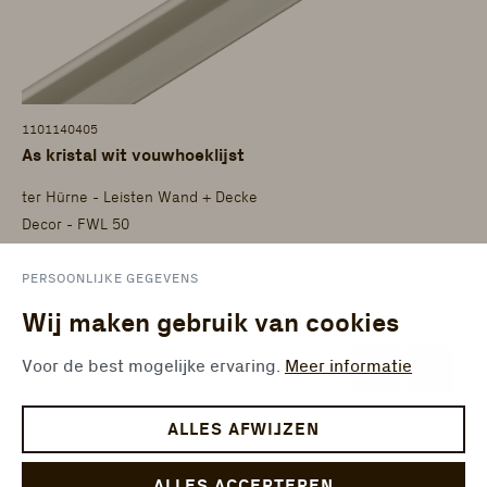
1101140405
As kristal wit vouwhoeklijst
ter Hürne - Leisten Wand + Decke
Decor - FWL 50
PERSOONLIJKE GEGEVENS
Wij maken gebruik van cookies
Voor de best mogelijke ervaring.
Meer informatie
ALLES AFWIJZEN
ALLES ACCEPTEREN