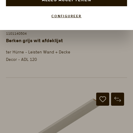
CONFIGUREER
1101140504
Berken grijs wit afdeklijst
ter Hürne - Leisten Wand + Decke
Decor - ADL 120